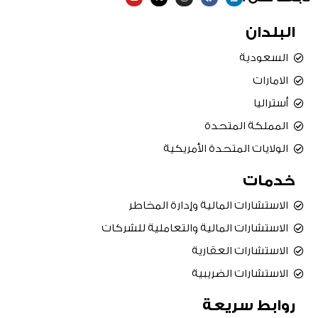
u
t
s
c
n
t
w
t
e
k
u
i
a
b
e
البلدان
b
t
g
o
d
e
t
r
o
i
e
a
k
n
r
m
السعودية
الامارات
أستراليا
المملكة المتحدة
الولايات المتحدة الأمريكية
خدمات
الاستشارات المالية وإدارة المخاطر
الاستشارات المالية والتعاملية للشركات
الاستشارات العقارية
الاستشارات الضريبية
روابط سريعة