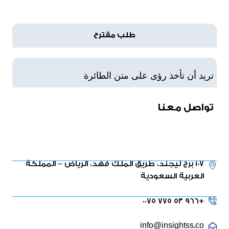
طلب مقترح
تريد أن تأخذ رؤى على متن الطائرة
تواصل معنا
107 برج ليجند، طريق الملك فهد، الرياض – المملكة
العربية السعودية
+٩٦٦ ٥٣ ٧٧٥ ٠٠٧٥
info@insightss.co