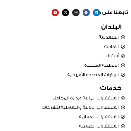
Y
X
I
F
L
تابعنا على :
o
-
n
a
i
u
t
s
c
n
t
w
t
e
k
u
i
a
b
e
البلدان
b
t
g
o
d
e
t
r
o
i
e
a
k
n
r
m
السعودية
الامارات
أستراليا
المملكة المتحدة
الولايات المتحدة الأمريكية
خدمات
الاستشارات المالية وإدارة المخاطر
الاستشارات المالية والتعاملية للشركات
الاستشارات العقارية
الاستشارات الضريبية