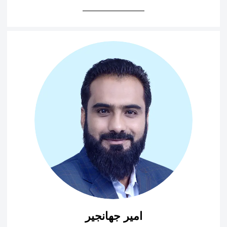
امير جهانجير