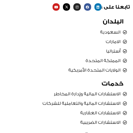
Y
X
I
F
L
تابعنا على :
o
-
n
a
i
u
t
s
c
n
t
w
t
e
k
u
i
a
b
e
البلدان
b
t
g
o
d
e
t
r
o
i
e
a
k
n
r
m
السعودية
الامارات
أستراليا
المملكة المتحدة
الولايات المتحدة الأمريكية
خدمات
الاستشارات المالية وإدارة المخاطر
الاستشارات المالية والتعاملية للشركات
الاستشارات العقارية
الاستشارات الضريبية