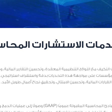
خدمات الاستشارات المحاس
كيف مع اللوائح التنظيمية المعقدة، وتحسين التقارير المالية، وضما
المؤسسات على مواجهة هذه التحديات بدقة واستشراف استراتيجي.
لقرارات المالية، وتحسين الامتثال، وتحقيق نجاح أعمال طويل الأمد.
بدءًا من الامتثال للمعايير الدولية لإعداد التقارير المالية (IFRS) والمبادئ ا