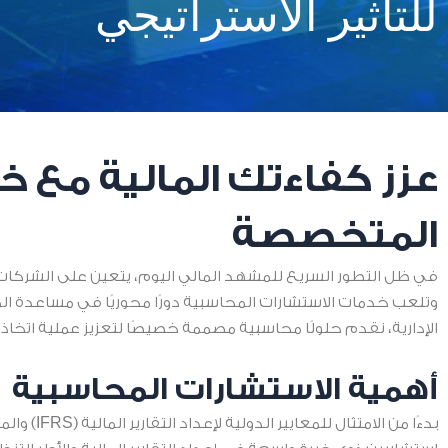
للتأثير الاستراتيجي
عزز كفاءتك المالية مع 
المتخصصة
في ظل التطور السريع للمشهد المالي اليوم، يتعين على الشركات الت
وتلعب خدمات الاستشارات المحاسبية دورًا محوريًا في مساعدة 
الإدارية، نقدم حلولًا محاسبية مصممة خصيصًا لتعزيز عملية اتخاذ ا
أهمية الاستشارات المحاسبية