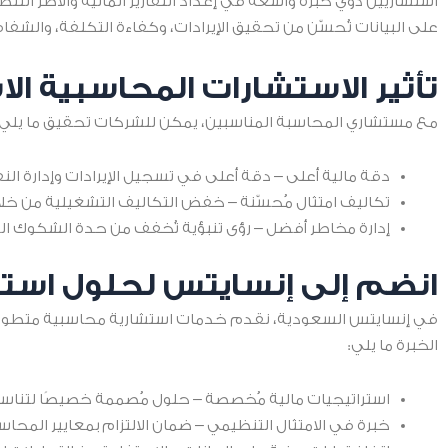
استشاريين ذوي خبرة واسعة في إعداد التقارير المالية والأطر التن
على البيانات تُحسّن من تحقيق الإيرادات، وكفاءة التكلفة، والشفافي
تأثير الاستشارات المحاسبية الا
مع مستشاري المحاسبة المناسبين، يمكن للشركات تحقيق ما يلي:
دقة مالية أعلى – دقة أعلى في تسجيل الإيرادات وإدارة الن
تكاليف امتثال مُحسّنة – خفض التكاليف التشغيلية من خل
إدارة مخاطر أفضل – رؤى تنبؤية تُخفف من حدة الشكوك الم
انضم إلى إنسايتس لحلول اس
في إنسايتس السعودية، نقدم خدمات استشارية محاسبية متطورة تُم
الخبرة ما يلي:
استراتيجيات مالية مُخصصة – حلول مُصممة خصيصًا لتنا
خبرة في الامتثال التنظيمي – ضمان الالتزام بمعايير المحاس