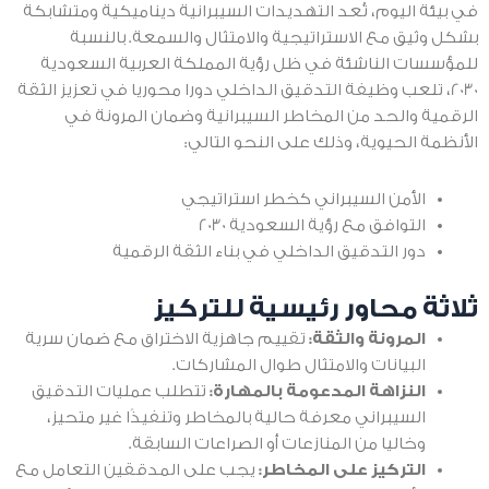
في بيئة اليوم، تُعد التهديدات السيبرانية ديناميكية ومتشابكة
بشكل وثيق مع الاستراتيجية والامتثال والسمعة. بالنسبة
للمؤسسات الناشئة في ظل رؤية المملكة العربية السعودية
2030، تلعب وظيفة التدقيق الداخلي دورا محوريا في تعزيز الثقة
الرقمية والحد من المخاطر السيبرانية وضمان المرونة في
الأنظمة الحيوية، وذلك على النحو التالي:
الأمن السيبراني كخطر استراتيجي
التوافق مع رؤية السعودية 2030
دور التدقيق الداخلي في بناء الثقة الرقمية
ثلاثة محاور رئيسية للتركيز
المرونة والثقة:
تقييم جاهزية الاختراق مع ضمان سرية
البيانات والامتثال طوال المشاركات.
النزاهة المدعومة بالمهارة:
تتطلب عمليات التدقيق
السيبراني معرفة حالية بالمخاطر وتنفيذًا غير متحيز،
وخاليا من المنازعات أو الصراعات السابقة.
التركيز على المخاطر:
يجب على المدققين التعامل مع