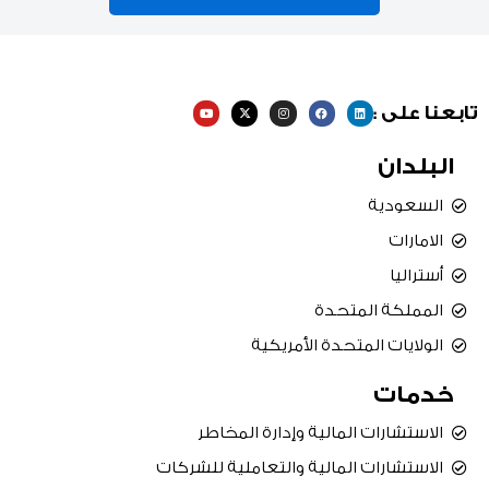
Y
X
I
F
L
تابعنا على :
o
-
n
a
i
u
t
s
c
n
t
w
t
e
k
u
i
a
b
e
البلدان
b
t
g
o
d
e
t
r
o
i
e
a
k
n
r
m
السعودية
الامارات
أستراليا
المملكة المتحدة
الولايات المتحدة الأمريكية
خدمات
الاستشارات المالية وإدارة المخاطر
الاستشارات المالية والتعاملية للشركات