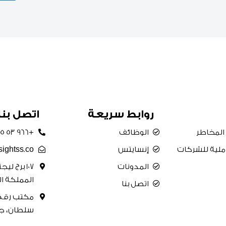
روابط سريعة
اتصل بنا
 المخاطر
الوظائف
+966 53 775 0075
املية للشركات
إنسايتس
sightss.co
المدونات
107 برج ل
المملكة ال
اتصل بنا
سلطان، جد