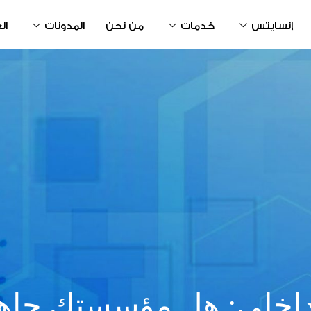
إنسايتس
خدمات
من نحن
المدونات
ال