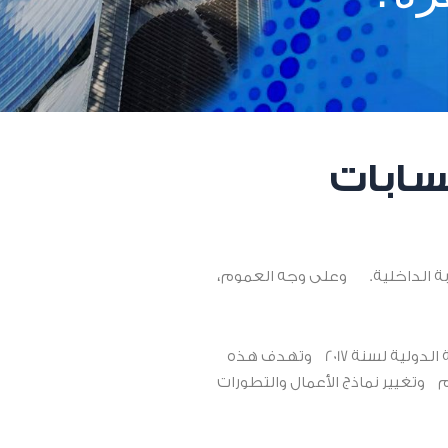
حسابات
ابة الداخلية. وعلى وجه العموم،
في يناير 2025، أصدر معهد المراجعين الداخليين المعايير العالمية المحدثة للتدقيق الداخلي، والتي حلت محل إطار الممارسات المهنية الدولية لسنة 2017 وتهدف هذه
م وتغيير نماذج الأعمال والتطورات