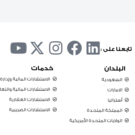
Y
X
I
F
L
تابعنا على :
o
-
n
a
i
خدمات
البلدان
u
t
s
c
n
الاستشارات المالية وإدارة
السعودية
t
w
t
e
k
الاستشارات المالية والتع
الامارات
الاستشارات العقارية
أستراليا
u
i
a
b
e
الاستشارات الضريبية
المملكة المتحدة
b
t
g
o
d
الولايات المتحدة الأمريكية