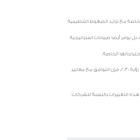
 وخاصة مع تزايد الضغوط التنظيمية
بل يوفر أيضا ضمانات استراتيجية
تياجاتها الخاصة.
وبالنسبة للشركات السعودية، فإن هذه لحظة حاسمة. ومع استمرار المملكة في تعزيز أطر الحوكمة والأطر التنظيمية بما يتماشى مع رؤية 2030، فإن التوافق مع معايير
ذه التغييرات بالنسبة للشركات