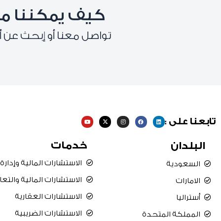
كيف يمكننا م
تواصل معنا أو إبحث عن أ
Y
X
I
F
L
تابعنا على :
o
-
n
a
i
u
t
s
c
n
t
w
t
e
k
u
i
a
b
e
خدمات
البلدان
b
t
g
o
d
e
t
r
o
i
e
a
k
n
r
m
الاستشارات المالية وإدارة
السعودية
الاستشارات المالية والتع
الامارات
الاستشارات العقارية
أستراليا
الاستشارات الضريبية
المملكة المتحدة