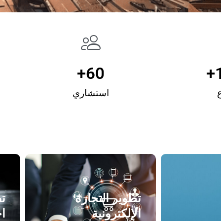
+
60
+
استشاري
تطوير التجارة
ت
الإلكترونية
اح