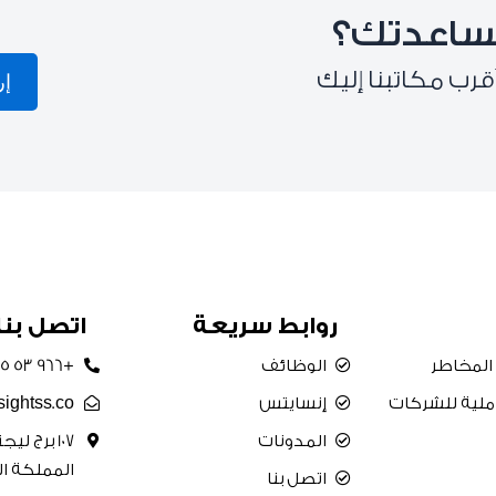
ساعدتك؟
قرب مكاتبنا إليك
إر
روابط سريعة
اتصل بنا
 المخاطر
الوظائف
+966 53 775 0075
املية للشركات
إنسايتس
sightss.co
المدونات
107 برج ل
المملكة ال
اتصل بنا