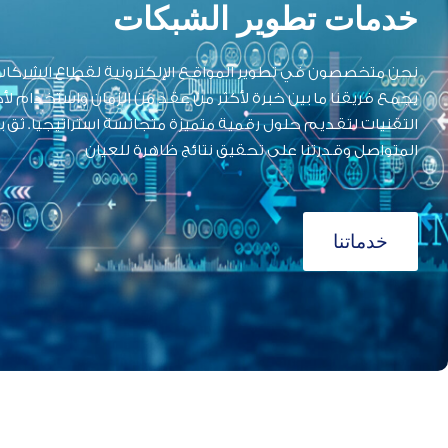
خدمات تطوير الشبكات
نحن متخصصون في تطوير المواقع الإلكترونية لقطاع الشركا
يجمع فريقنا ما بين خبرة لأكثر من عقد من الزمان واستخدام ل
التقنيات لتقديم حلول رقمية متميزة متجانسة استراتيجيا. ثق بن
المتواصل وقدرتنا على تحقيق نتائج ظاهرة للعيان
خدماتنا