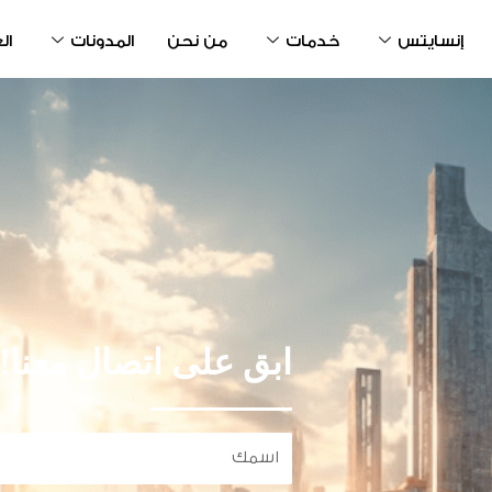
إنسايتس
خدمات
من نحن
المدونات
ال
ابق على اتصال معنا!
اسمك