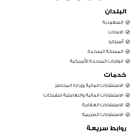
u
t
s
c
n
t
w
t
e
k
u
i
a
b
e
البلدان
b
t
g
o
d
e
t
r
o
i
e
a
k
n
r
m
السعودية
الامارات
أستراليا
المملكة المتحدة
الولايات المتحدة الأمريكية
خدمات
الاستشارات المالية وإدارة المخاطر
الاستشارات المالية والتعاملية للشركات
الاستشارات العقارية
الاستشارات الضريبية
روابط سريعة